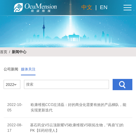
中文
|
EN
首页
/
新闻中心
公司新闻
媒体关注
2022
2022-10-
欧康维视CCO左清磊：好的商业化需要有效的产品梯队，能
05
实现更新迭代
欧康维视提示
2022-08-
基石药业VS云顶新耀VS欧康维视VS联拓生物，“再鼎”们的
17
PK【E药经理人】